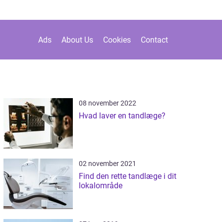
Ads
About Us
Cookies
Contact
08 november 2022
Hvad laver en tandlæge?
02 november 2021
Find den rette tandlæge i dit
lokalområde