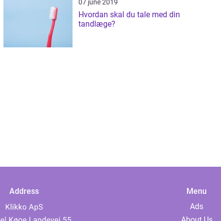
07 june 2019
Hvordan skal du tale med din
tandlæge?
Address
Menu
Ads
About Us