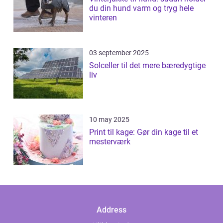
du din hund varm og tryg hele
vinteren
03 september 2025
Solceller til det mere bæredygtige
liv
10 may 2025
Print til kage: Gør din kage til et
mesterværk
Address