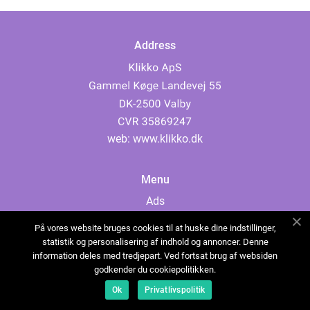
Address
web:
www.klikko.dk
Menu
Ads
About Us
På vores website bruges cookies til at huske dine indstillinger,
Cookies
statistik og personalisering af indhold og annoncer. Denne
information deles med tredjepart. Ved fortsat brug af websiden
Contact
godkender du cookiepolitikken.
Sitemap
Ok
Privatlivspolitik