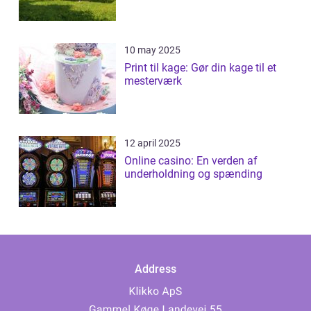
10 may 2025
Print til kage: Gør din kage til et
mesterværk
12 april 2025
Online casino: En verden af
underholdning og spænding
Address