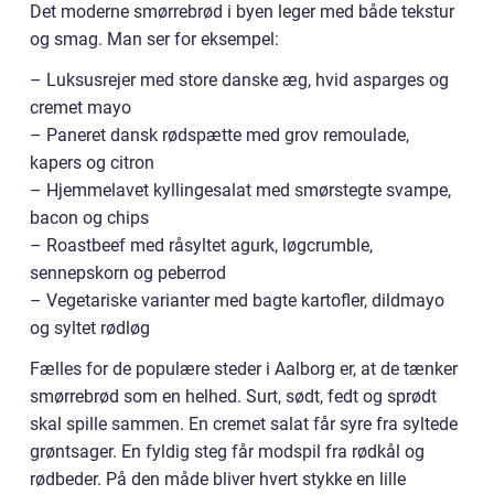
Det moderne smørrebrød i byen leger med både tekstur
og smag. Man ser for eksempel:
– Luksusrejer med store danske æg, hvid asparges og
cremet mayo
– Paneret dansk rødspætte med grov remoulade,
kapers og citron
– Hjemmelavet kyllingesalat med smørstegte svampe,
bacon og chips
– Roastbeef med råsyltet agurk, løgcrumble,
sennepskorn og peberrod
– Vegetariske varianter med bagte kartofler, dildmayo
og syltet rødløg
Fælles for de populære steder i Aalborg er, at de tænker
smørrebrød som en helhed. Surt, sødt, fedt og sprødt
skal spille sammen. En cremet salat får syre fra syltede
grøntsager. En fyldig steg får modspil fra rødkål og
rødbeder. På den måde bliver hvert stykke en lille