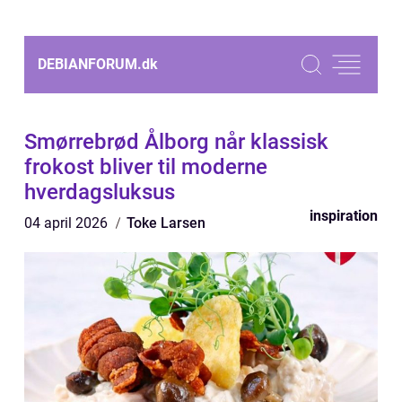
DEBIANFORUM.
dk
Smørrebrød Ålborg når klassisk
frokost bliver til moderne
hverdagsluksus
inspiration
04 april 2026
Toke Larsen