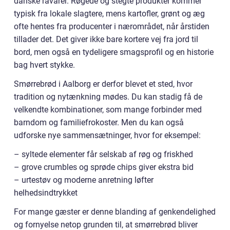
danske råvarer. Røgede og stegte produkter kommer
typisk fra lokale slagtere, mens kartofler, grønt og æg
ofte hentes fra producenter i nærområdet, når årstiden
tillader det. Det giver ikke bare kortere vej fra jord til
bord, men også en tydeligere smagsprofil og en historie
bag hvert stykke.
Smørrebrød i Aalborg er derfor blevet et sted, hvor
tradition og nytænkning mødes. Du kan stadig få de
velkendte kombinationer, som mange forbinder med
barndom og familiefrokoster. Men du kan også
udforske nye sammensætninger, hvor for eksempel:
– syltede elementer får selskab af røg og friskhed
– grove crumbles og sprøde chips giver ekstra bid
– urtestøv og moderne anretning løfter
helhedsindtrykket
For mange gæster er denne blanding af genkendelighed
og fornyelse netop grunden til, at smørrebrød bliver