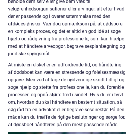
beholde dem selv eller give dem væk til
velgørenhedsorganisationer eller arvinger, alt efter hvad
der er passende og i overensstemmelse med den
afdødes ønsker. Vær dog opmærksom på, at dødsbo er
en kompleks proces, og det er altid en god idé at søge
hjælp og rådgivning fra professionelle, som kan hjælpe
med at håndtere arveopgør, begravelsesplanlægning og
juridiske spørgsmål.
At miste en elsket er en udfordrende tid, og håndtering
af dødsboet kan være en stressende og følelsesmæssig
opgave. Men ved at tage de nødvendige skridt tidligt og
søge hjælp og støtte fra professionelle, kan du forenkle
processen og opnå større fred i sindet. Hvis du er i tvivl
om, hvordan du skal håndtere en bestemt situation, så
søg råd fra en advokat eller begravelsesdirektør. På den
måde kan du træffe de rigtige beslutninger og sørge for,
at dødsboet håndteres på den mest passende måde.