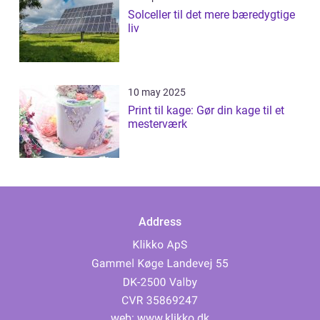
Solceller til det mere bæredygtige
liv
10 may 2025
Print til kage: Gør din kage til et
mesterværk
Address
web:
www.klikko.dk