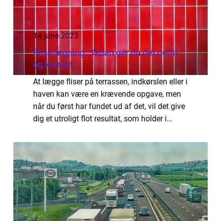
14 june 2023
Fliselægning: Sådan gør du det nemt
og korrekt
At lægge fliser på terrassen, indkørslen eller i
haven kan være en krævende opgave, men
når du først har fundet ud af det, vil det give
dig et utroligt flot resultat, som holder i
mange år. Fordelene ...