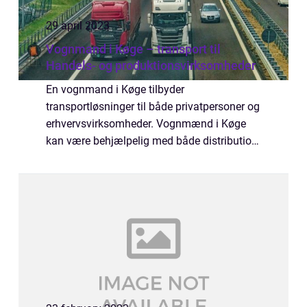
29 april 2023
Vognmand i Køge – transport til
Handels- og produktionsvirksomheder
En vognmand i Køge tilbyder
transportløsninger til både privatpersoner og
erhvervsvirksomheder. Vognmænd i Køge
kan være behjælpelig med både distribution
af varer og materialer til og fra virksomhed...