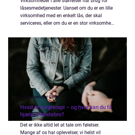
Virksomheder i alle størrelser har brug for
låsesmedetjenester. Uanset om du er en lille
virksomhed med en enkelt lås, der skal
serviceres, eller om du er en stor virksomhed,
der har brug for låse til flere lokationer, er
det...
03 november 2022
Hvad er sorgterapi – og hvor kan du få
hjælp i Holstebro?
Det er ikke altid let at tale om følelser.
Mange af os har oplevelser, vi helst vil