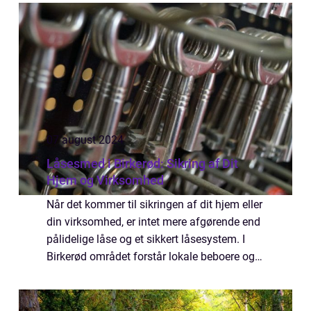
det rigti...
07 august 2024
Låsesmed i Birkerød: Sikring af Dit
Hjem og Virksomhed
Når det kommer til sikringen af dit hjem eller
din virksomhed, er intet mere afgørende end
pålidelige låse og et sikkert låsesystem. I
Birkerød området forstår lokale beboere og
virksomhedsejere, hvor...