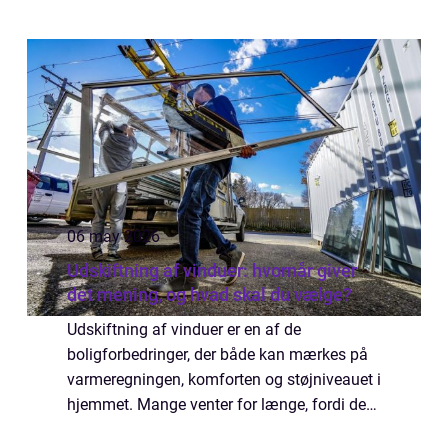
06 may 2026
Udskiftning af vinduer: hvornår giver
det mening, og hvad skal du vælge?
Udskiftning af vinduer er en af de
boligforbedringer, der både kan mærkes på
varmeregningen, komforten og støjniveauet i
hjemmet. Mange venter for længe, fordi de
tror, det er et uoverskueligt projekt. Men med