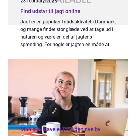
23 february 2023
Find udstyr til jagt online
Jagt er en populær fritidsaktivitet i Danmark,
og mange finder stor glæde ved at tage ud i
naturen og være en del af jagtens
spænding. For nogle er jagten en måde at
komme tættere på naturen og få en følelse
af frihed, mens det for andre er en sports...
31 january 2023
Man skal have et job i den nye by