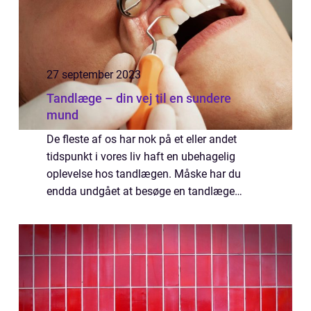
27 september 2023
Tandlæge – din vej til en sundere
mund
De fleste af os har nok på et eller andet
tidspunkt i vores liv haft en ubehagelig
oplevelse hos tandlægen. Måske har du
endda undgået at besøge en tandlæge
længe, fordi du er bange for smerten eller
ikke vi...