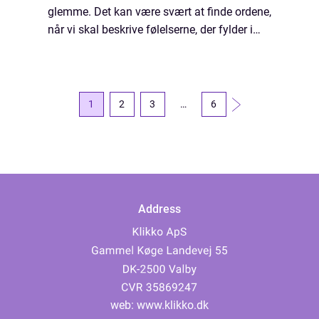
glemme. Det kan være svært at finde ordene,
når vi skal beskrive følelserne, der fylder i
vores liv. Men det er vigtigt, fordi det hjælper
os med at få bearbejdet opl...
1
2
3
…
6
Address
web:
www.klikko.dk