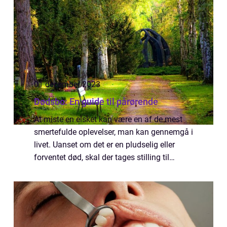
01 december 2023
Dødsbo: En guide til pårørende
At miste en elsket kan være en af de mest
smertefulde oplevelser, man kan gennemgå i
livet. Uanset om det er en pludselig eller
forventet død, skal der tages stilling til
mange praktiske spørgsmål, og det kan
være svært at navigere i. Et af disse spø...