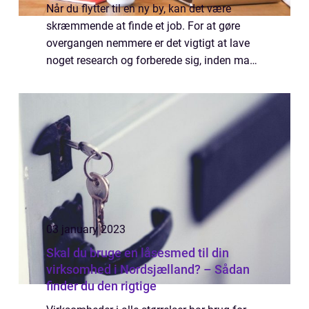
Når du flytter til en ny by, kan det være
skræmmende at finde et job. For at gøre
overgangen nemmere er det vigtigt at lave
noget research og forberede sig, inden man
flytter. I denne artikel får du tips til, hvordan
du finder et nyt job i din nye by...
03 january 2023
Skal du bruge en låsesmed til din
virksomhed i Nordsjælland? – Sådan
finder du den rigtige