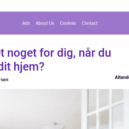
Ads
About Us
Cookies
Contact
t noget for dig, når du
 dit hjem?
Altand
rsen