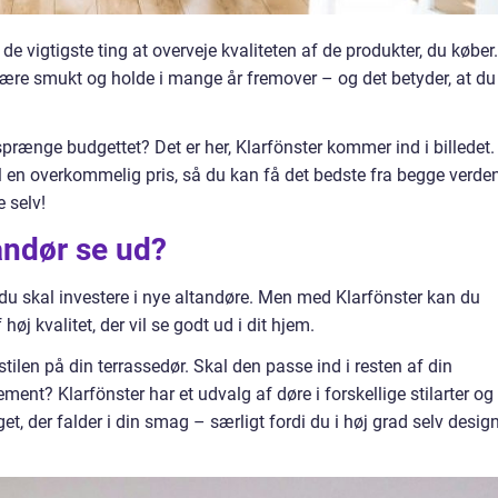
de vigtigste ting at overveje kvaliteten af de produkter, du køber.
 være smukt og holde i mange år fremover – og det betyder, at du
prænge budgettet? Det er her, Klarfönster kommer ind i billedet.
til en overkommelig pris, så du kan få det bedste fra begge verden
 selv!
andør se ud?
år du skal investere i nye altandøre. Men med Klarfönster kan du
høj kvalitet, der vil se godt ud i dit hjem.
ilen på din terrassedør. Skal den passe ind i resten af din
ement? Klarfönster har et udvalg af døre i forskellige stilarter og
get, der falder i din smag – særligt fordi du i høj grad selv desig