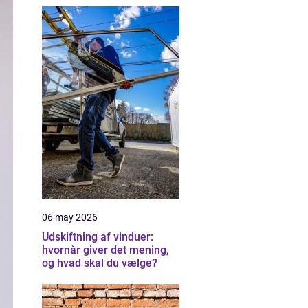
06 may 2026
Udskiftning af vinduer:
hvornår giver det mening,
og hvad skal du vælge?