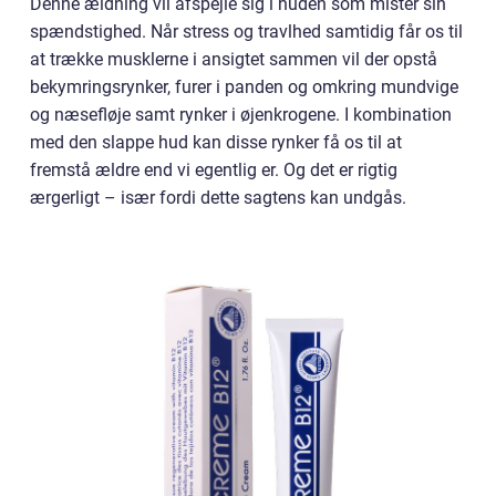
Denne ældning vil afspejle sig i huden som mister sin
spændstighed. Når stress og travlhed samtidig får os til
at trække musklerne i ansigtet sammen vil der opstå
bekymringsrynker, furer i panden og omkring mundvige
og næsefløje samt rynker i øjenkrogene. I kombination
med den slappe hud kan disse rynker få os til at
fremstå ældre end vi egentlig er. Og det er rigtig
ærgerligt – især fordi dette sagtens kan undgås.