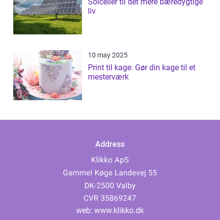
Solceller til det mere bæredygtige
liv
10 may 2025
Print til kage: Gør din kage til et
mesterværk
Address
web:
www.klikko.dk