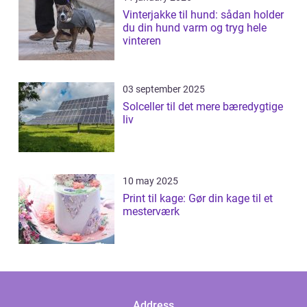
Vinterjakke til hund: sådan holder
du din hund varm og tryg hele
vinteren
03 september 2025
Solceller til det mere bæredygtige
liv
10 may 2025
Print til kage: Gør din kage til et
mesterværk
Address