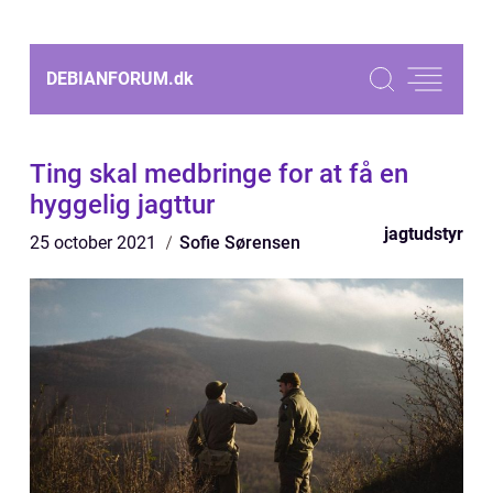
DEBIANFORUM.
dk
Ting skal medbringe for at få en
hyggelig jagttur
jagtudstyr
25 october 2021
Sofie Sørensen