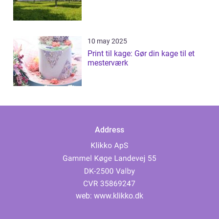
10 may 2025
Print til kage: Gør din kage til et
mesterværk
Address
web:
www.klikko.dk