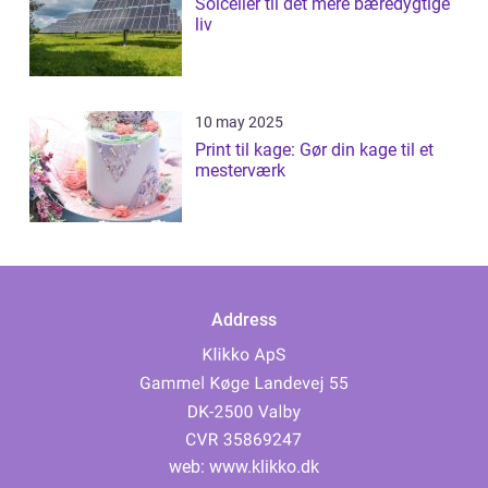
Solceller til det mere bæredygtige
liv
10 may 2025
Print til kage: Gør din kage til et
mesterværk
Address
web:
www.klikko.dk