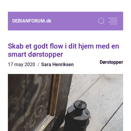
DEBIANFORUM.
dk
Skab et godt flow i dit hjem med en
smart dørstopper
Dørstopper
17 may 2020
Sara Henriksen