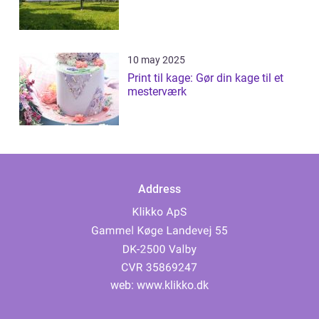
10 may 2025
Print til kage: Gør din kage til et
mesterværk
Address
web:
www.klikko.dk