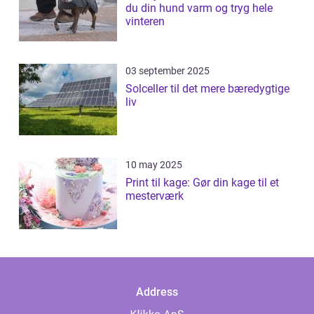
du din hund varm og tryg hele
vinteren
03 september 2025
Solceller til det mere bæredygtige
liv
10 may 2025
Print til kage: Gør din kage til et
mesterværk
Address