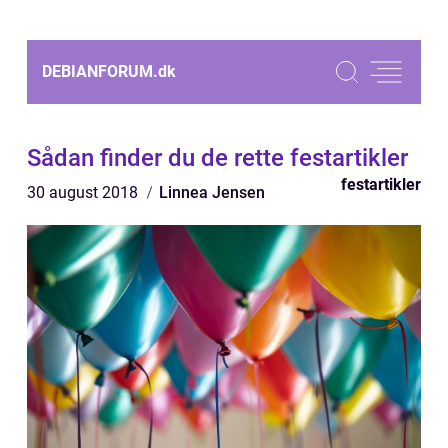
DEBIANFORUM.
dk
Sådan finder du de rette festartikler
festartikler
30 august 2018
Linnea Jensen