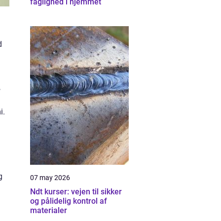
faglighed i hjemmet
d
,
i.
g
07 may 2026
Ndt kurser: vejen til sikker
og pålidelig kontrol af
materialer