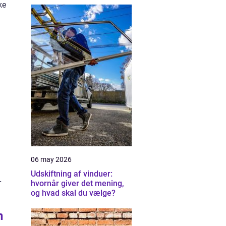
ke
06 may 2026
Udskiftning af vinduer:
r
hvornår giver det mening,
og hvad skal du vælge?
n