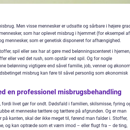
misbrug. Men visse mennesker er udsatte og sårbare i højere gra
 mennesker, som har oplevet misbrug i hjemmet (for eksempel af
n, og mennesker, som er genetisk disponeret for afhængighed.
fer, spil eller sex har at gøre med belønningscenteret i hjernen
fer eller ved det rush, som opstår ved spil. Og for nogle
 belønning vigtigere end såvel familie, job, venner og økonom
hedsbetinget misbrug kan føre til såvel personlig som økonomisk
d en professionel misbrugsbehandling
rdi livet gør for ondt. Dødsfald i familien, skilsmisse, fyring o
skubbe et menneske tættere og tættere på afgrunden. Og er man
på kanten, skal der ikke meget til, førend man falder i. Stoffer,
e, og kan optræde som et værn imod – eller flugt fra – de ting,