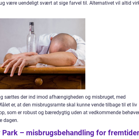
være uendeligt svært at sige farvel til. Alternativet vil altid vir
g sættes der ind imod afhængigheden og misbruget, med
et er, at den misbrugsramte skal kunne vende tilbage til et liv
e op, som er robust og bæredygtig uden at vedkommende behøve
are dagen.
 Park – misbrugsbehandling for fremtide