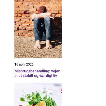
n
16 april 2026
Misbrugsbehandling: vejen
til et stabilt og værdigt liv