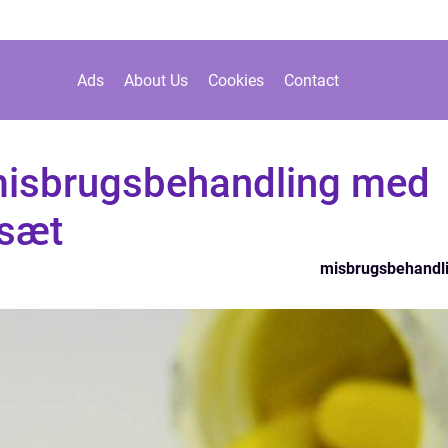
Ads
About Us
Cookies
Contact
misbrugsbehandling med
fsæt
misbrugsbehandl