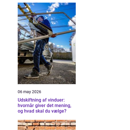
06 may 2026
Udskiftning af vinduer:
hvornår giver det mening,
og hvad skal du vælge?