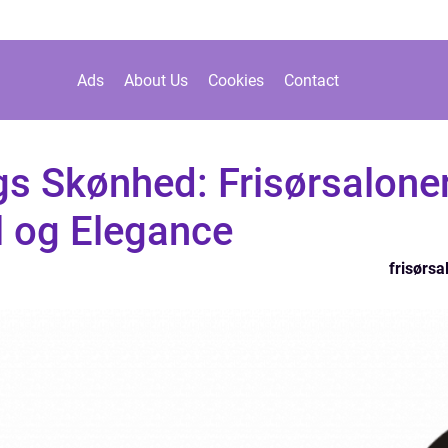
Ads
About Us
Cookies
Contact
s Skønhed: Frisørsaloner
il og Elegance
frisørsa