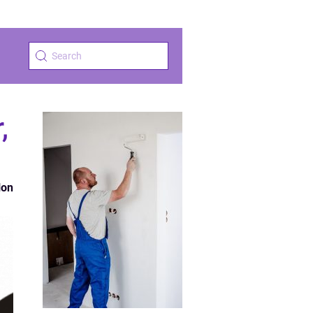
,
lon