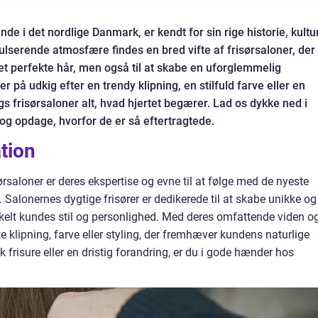
e i det nordlige Danmark, er kendt for sin rige historie, kultu
ulserende atmosfære findes en bred vifte af frisørsaloner, der
 det perfekte hår, men også til at skabe en uforglemmelig
 på udkig efter en trendy klipning, en stilfuld farve eller en
 frisørsaloner alt, hvad hjertet begærer. Lad os dykke ned i
og opdage, hvorfor de er så eftertragtede.
tion
rsaloner er deres ekspertise og evne til at følge med de nyeste
. Salonernes dygtige frisører er dedikerede til at skabe unikke og
enkelt kundes stil og personlighed. Med deres omfattende viden o
 klipning, farve eller styling, der fremhæver kundens naturlige
 frisure eller en dristig forandring, er du i gode hænder hos