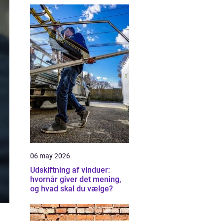
06 may 2026
Udskiftning af vinduer:
hvornår giver det mening,
og hvad skal du vælge?