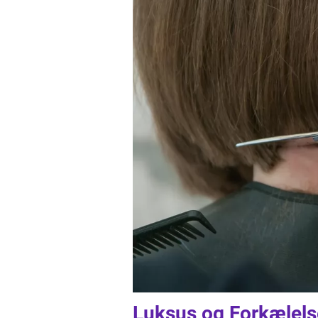
Luksus og Forkælels