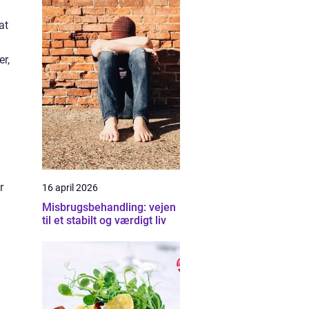
at
r,
r
16 april 2026
Misbrugsbehandling: vejen
til et stabilt og værdigt liv