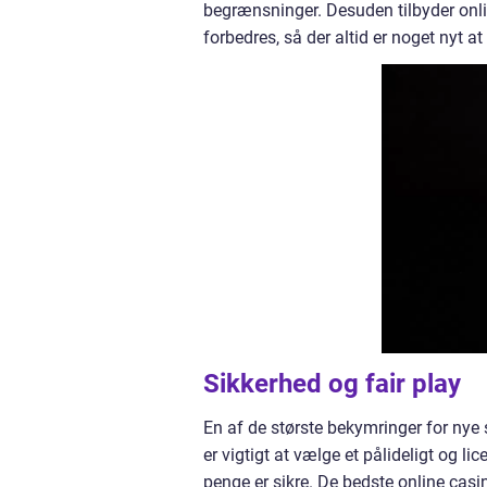
begrænsninger. Desuden tilbyder onli
forbedres, så der altid er noget nyt at
Sikkerhed og fair play
En af de største bekymringer for nye s
er vigtigt at vælge et pålideligt og li
penge er sikre. De bedste online casi