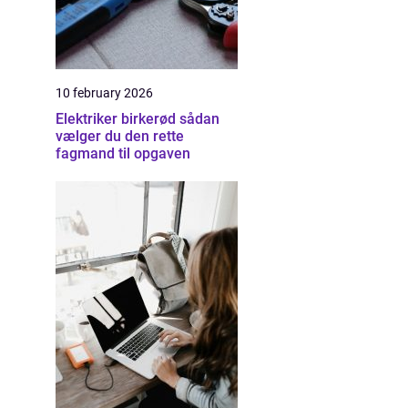
10 february 2026
Elektriker birkerød sådan
vælger du den rette
fagmand til opgaven