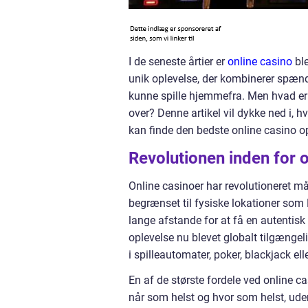
I de seneste årtier er
online casino
ble
unik oplevelse, der kombinerer spæn
kunne spille hjemmefra. Men hvad er d
over? Denne artikel vil dykke ned i, 
kan finde den bedste online casino o
Revolutionen inden for 
Online casinoer har revolutioneret m
begrænset til fysiske lokationer so
lange afstande for at få en autentis
oplevelse nu blevet globalt tilgængel
i spilleautomater, poker, blackjack elle
En af de største fordele ved online c
når som helst og hvor som helst, ude