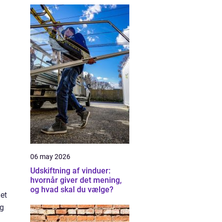
06 may 2026
Udskiftning af vinduer:
hvornår giver det mening,
og hvad skal du vælge?
Det
og