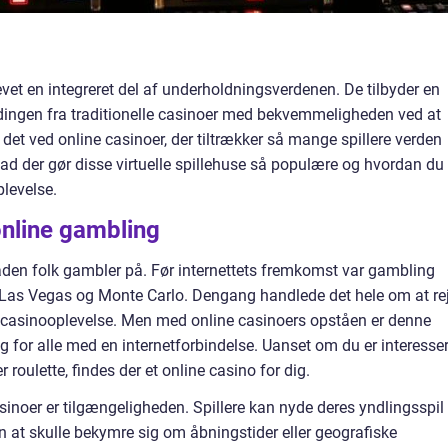
vet en integreret del af underholdningsverdenen. De tilbyder en
dingen fra traditionelle casinoer med bekvemmeligheden ved at
et ved online casinoer, der tiltrækker så mange spillere verden
hvad der gør disse virtuelle spillehuse så populære og hvordan du
plevelse.
online gambling
åden folk gambler på. Før internettets fremkomst var gambling
m Las Vegas og Monte Carlo. Dengang handlede det hele om at re
k casinooplevelse. Men med online casinoers opståen er denne
ig for alle med en internetforbindelse. Uanset om du er interesse
r roulette, findes der et online casino for dig.
asinoer er tilgængeligheden. Spillere kan nyde deres yndlingsspil
n at skulle bekymre sig om åbningstider eller geografiske