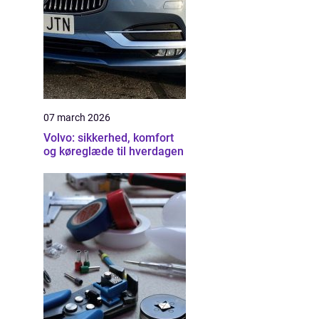
07 march 2026
Volvo: sikkerhed, komfort
og køreglæde til hverdagen