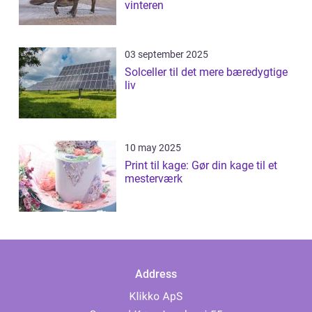
vinteren
03 september 2025
Solceller til det mere bæredygtige
liv
10 may 2025
Print til kage: Gør din kage til et
mesterværk
Address