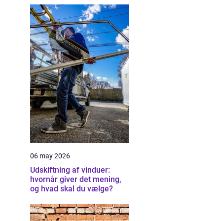
06 may 2026
Udskiftning af vinduer:
hvornår giver det mening,
og hvad skal du vælge?