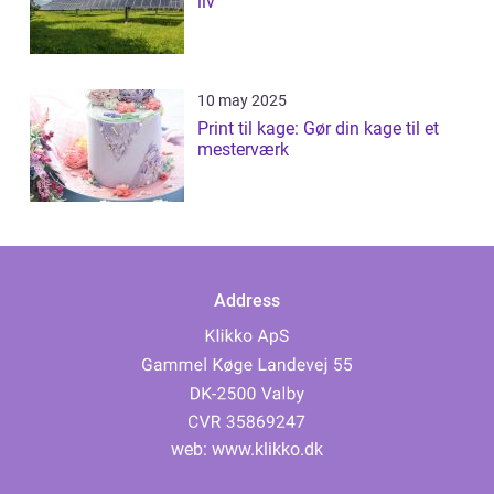
liv
10 may 2025
Print til kage: Gør din kage til et
mesterværk
Address
web:
www.klikko.dk