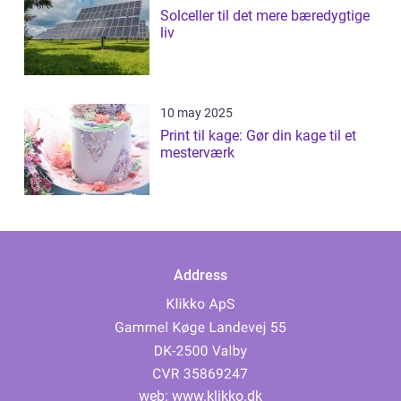
Solceller til det mere bæredygtige
liv
10 may 2025
Print til kage: Gør din kage til et
mesterværk
Address
web:
www.klikko.dk