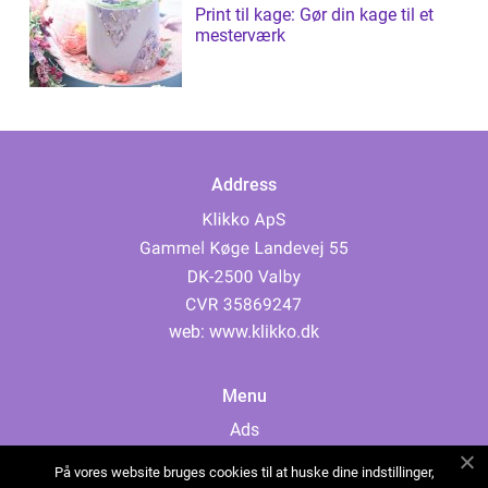
Print til kage: Gør din kage til et
mesterværk
Address
web:
www.klikko.dk
Menu
Ads
About Us
På vores website bruges cookies til at huske dine indstillinger,