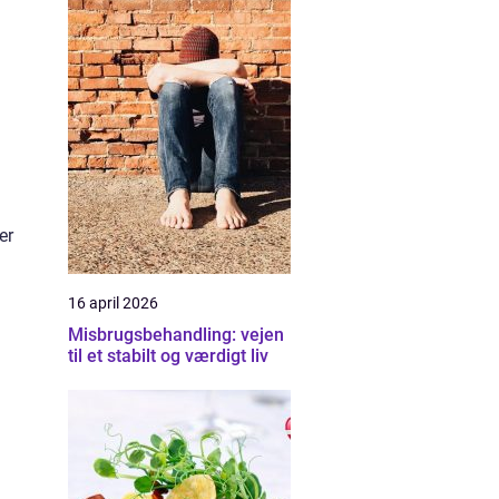
er
16 april 2026
Misbrugsbehandling: vejen
til et stabilt og værdigt liv