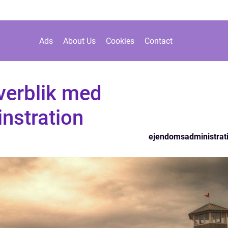
Ads
About Us
Cookies
Contact
verblik med
nstration
ejendomsadministrat