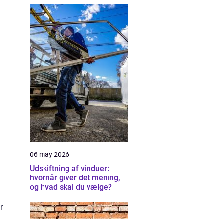
06 may 2026
Udskiftning af vinduer:
hvornår giver det mening,
og hvad skal du vælge?
r