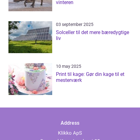
vinteren
03 september 2025
Solceller til det mere bæredygtige
liv
10 may 2025
Print til kage: Gør din kage til et
mesterværk
Address