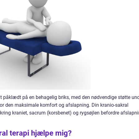
ldt påklædt på en behagelig briks, med den nødvendige støtte un
for den maksimale komfort og afslapning. Din kranio-sakral
omkring kraniet, sacrum (korsbenet) og rygsøjlen befordre afslapn
al terapi hjælpe mig?