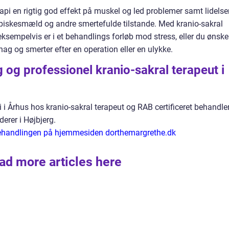
pi en rigtig god effekt på muskel og led problemer samt lidelse
iskesmæld og andre smertefulde tilstande. Med kranio-sakral
 eksempelvis er i et behandlings forløb mod stress, eller du ønske
ag og smerter efter en operation eller en ulykke.
g og professionel kranio-sakral terapeut i
i i Århus hos kranio-sakral terapeut og RAB certificeret behandle
erer i Højbjerg.
ehandlingen på hjemmesiden dorthemargrethe.dk
ad more articles here