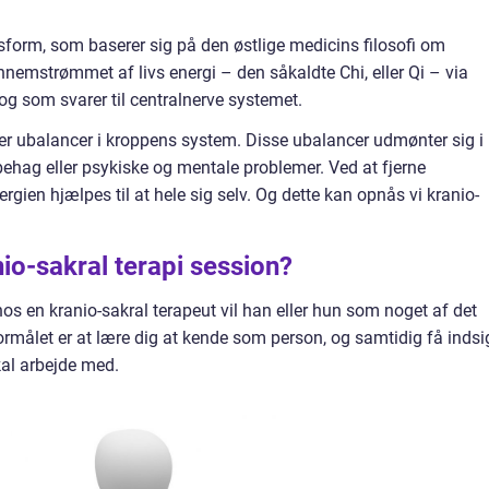
sform, som baserer sig på den østlige medicins filosofi om
mstrømmet af livs energi – den såkaldte Chi, eller Qi – via
og som svarer til centralnerve systemet.
der ubalancer i kroppens system. Disse ubalancer udmønter sig i
behag eller psykiske og mentale problemer. Ved at fjerne
rgien hjælpes til at hele sig selv. Og dette kan opnås vi kranio-
io-sakral terapi session?
hos en kranio-sakral terapeut vil han eller hun som noget af det
rmålet er at lære dig at kende som person, og samtidig få indsig
kal arbejde med.