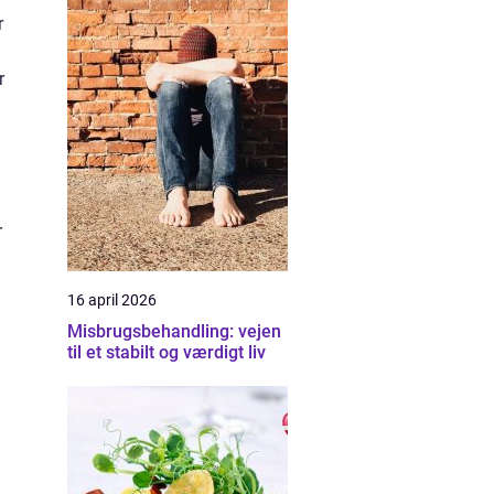
r
r
r
16 april 2026
Misbrugsbehandling: vejen
til et stabilt og værdigt liv