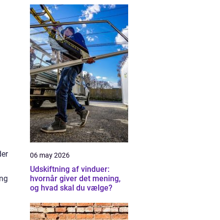
der
06 may 2026
Udskiftning af vinduer:
ing
hvornår giver det mening,
og hvad skal du vælge?