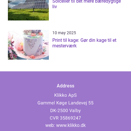
Solceller til det mere bæredygtige
liv
10 may 2025
Print til kage: Gør din kage til et
mesterværk
Address
web:
www.klikko.dk