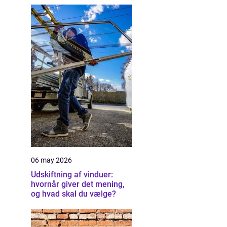
06 may 2026
Udskiftning af vinduer:
hvornår giver det mening,
og hvad skal du vælge?