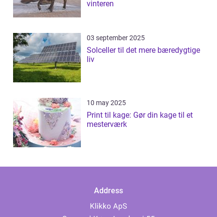
vinteren
03 september 2025
Solceller til det mere bæredygtige
liv
10 may 2025
Print til kage: Gør din kage til et
mesterværk
Address