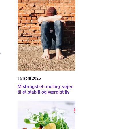
s
16 april 2026
Misbrugsbehandling: vejen
til et stabilt og værdigt liv