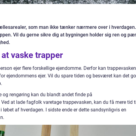
fællesarealer, som man ikke tænker nærmere over i hverdagen.
ppen. Vil du gerne sikre dig at bygningen holder sig ren og pæ
ghed.
 at vaske trapper
erson ejer flere forskellige ejendomme. Derfor kan trappevasken
 for ejendommens ejer. Vil du spare tiden og besværet kan det go
p.
e og rengøring kan du blandt andet finde på
. Ved at lade fagfolk varetage trappevasken, kan du få mere tid ti
i løbet af hverdagen. I sidste ende er dette sandsynligvis en
vn.