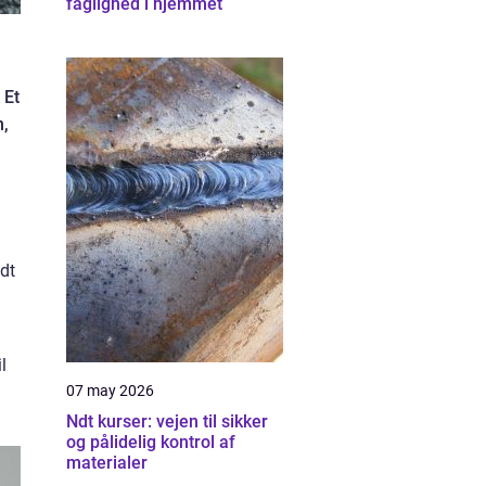
faglighed i hjemmet
 Et
n,
dt
l
07 may 2026
Ndt kurser: vejen til sikker
og pålidelig kontrol af
materialer