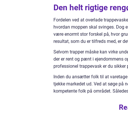
Den helt rigtige reng
Fordelen ved at overlade trappevasken
hvordan moppen skal svinges. Dog er 
være enormt stor forskel på, hvor grun
resultat, som du er tilfreds med, er d
Selvom trapper måske kan virke undero
der er rent og pænt i ejendommens op
professionel trappevask er du sikker
Inden du ansætter folk til at varetag
tjekke markedet ud. Ved at søge på ne
kompetente folk på området. Således er
Re