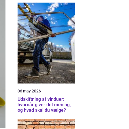
06 may 2026
Udskiftning af vinduer:
hvornår giver det mening,
og hvad skal du vælge?