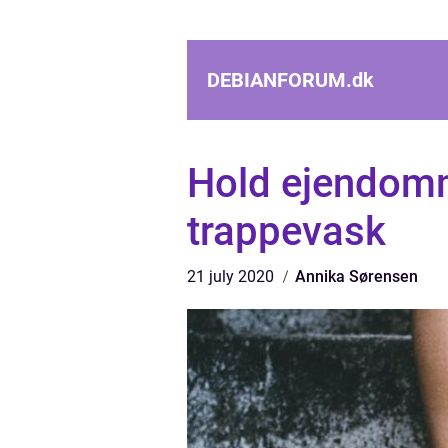
DEBIANFORUM.
dk
Hold ejendom
trappevask
21 july 2020
Annika Sørensen