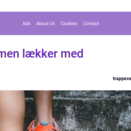
Ads
About Us
Cookies
Contact
men lækker med
trappev