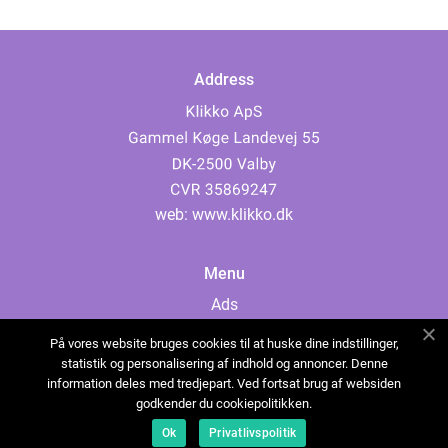
Address
web:
www.klikko.dk
Menu
Ads
About Us
På vores website bruges cookies til at huske dine indstillinger,
Cookies
statistik og personalisering af indhold og annoncer. Denne
information deles med tredjepart. Ved fortsat brug af websiden
Contact
godkender du cookiepolitikken.
Sitemap
Ok
Privatlivspolitik