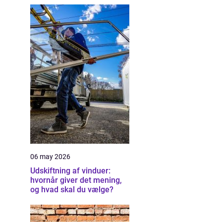
06 may 2026
Udskiftning af vinduer:
hvornår giver det mening,
og hvad skal du vælge?