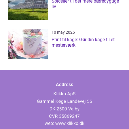
Solceller til det mere bæredygtige
liv
10 may 2025
Print til kage: Gør din kage til et
mesterværk
Address
web:
www.klikko.dk