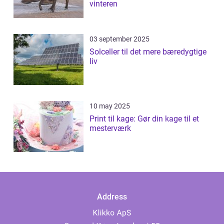
vinteren
03 september 2025
Solceller til det mere bæredygtige
liv
10 may 2025
Print til kage: Gør din kage til et
mesterværk
Address