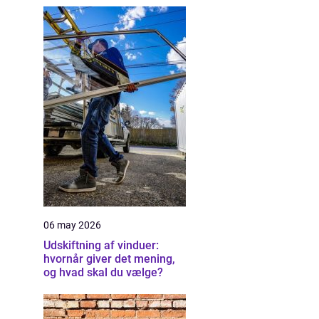
06 may 2026
Udskiftning af vinduer:
hvornår giver det mening,
og hvad skal du vælge?