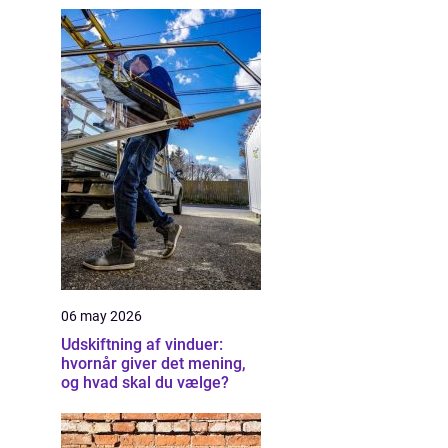
06 may 2026
Udskiftning af vinduer:
hvornår giver det mening,
og hvad skal du vælge?