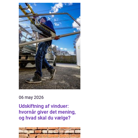
06 may 2026
Udskiftning af vinduer:
hvornår giver det mening,
og hvad skal du vælge?