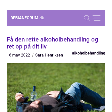
DEBIANFORUM.
dk
Få den rette alkoholbehandling og
ret op på dit liv
alkoholbehandling
16 may 2022
Sara Henriksen