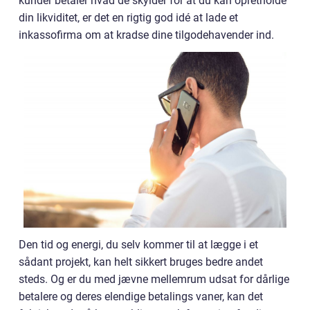
kunder betaler hvad de skylder for at du kan opretholde
din likviditet, er det en rigtig god idé at lade et
inkassofirma om at kradse dine tilgodehavender ind.
Den tid og energi, du selv kommer til at lægge i et
sådant projekt, kan helt sikkert bruges bedre andet
steds. Og er du med jævne mellemrum udsat for dårlige
betalere og deres elendige betalings vaner, kan det