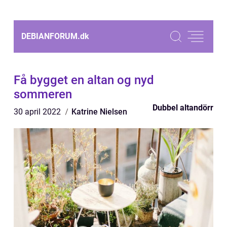
DEBIANFORUM.
dk
Få bygget en altan og nyd
sommeren
Dubbel altandörr
30 april 2022
Katrine Nielsen