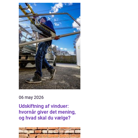
06 may 2026
Udskiftning af vinduer:
hvornår giver det mening,
og hvad skal du vælge?