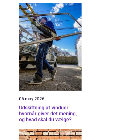
06 may 2026
Udskiftning af vinduer:
hvornår giver det mening,
og hvad skal du vælge?