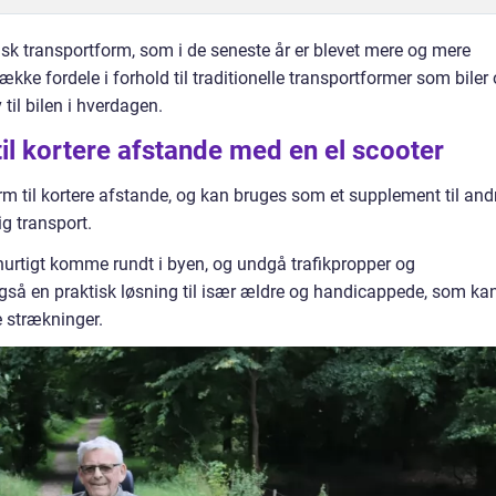
tisk transportform, som i de seneste år er blevet mere og mere
ække fordele i forhold til traditionelle transportformer som biler
til bilen i hverdagen.
il kortere afstande med en el scooter
orm til kortere afstande, og kan bruges som et supplement til and
g transport.
urtigt komme rundt i byen, og undgå trafikpropper og
også en praktisk løsning til især ældre og handicappede, som ka
e strækninger.