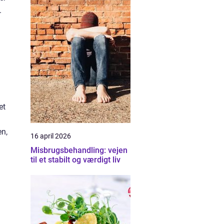
.
et
en,
16 april 2026
Misbrugsbehandling: vejen
til et stabilt og værdigt liv