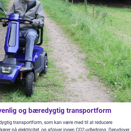
øvenlig og bæredygtig transportform
edygtig transportform, som kan være med til at reducere
 kører på elektricitet, og afgiver ingen CO2-udledning. Derudover 