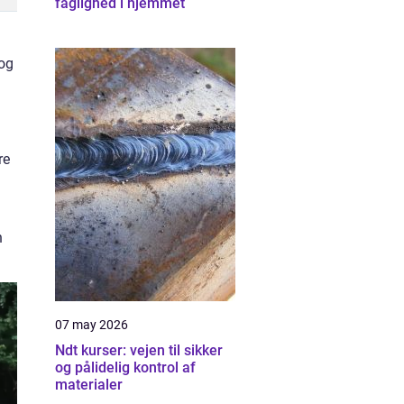
faglighed i hjemmet
 og
re
n
07 may 2026
Ndt kurser: vejen til sikker
og pålidelig kontrol af
materialer