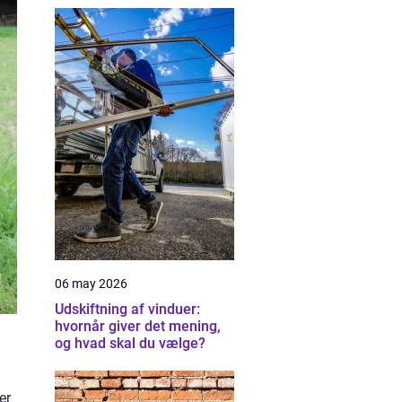
06 may 2026
Udskiftning af vinduer:
hvornår giver det mening,
og hvad skal du vælge?
er