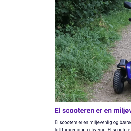
El scooteren er en milj
El scootere er en miljøvenlig og bær
luftforureningen i byerne. El scootere