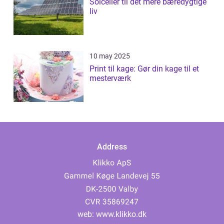
Solceller til det mere bæredygtige
liv
10 may 2025
Print til kage: Gør din kage til et
mesterværk
Address
web:
www.klikko.dk