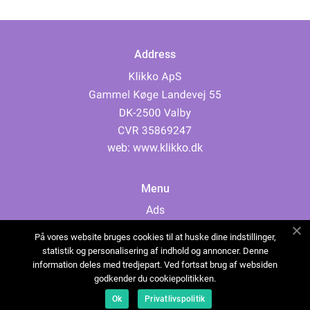
Address
web:
www.klikko.dk
Menu
Ads
About Us
På vores website bruges cookies til at huske dine indstillinger,
Cookies
statistik og personalisering af indhold og annoncer. Denne
information deles med tredjepart. Ved fortsat brug af websiden
Contact
godkender du cookiepolitikken.
Sitemap
Ok
Privatlivspolitik