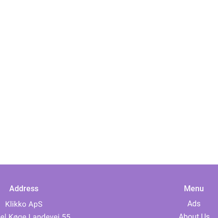
Address
Menu
Ads
About Us