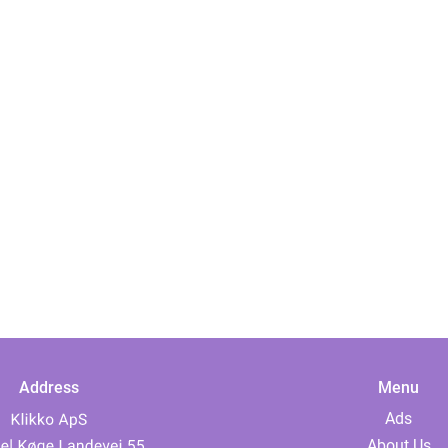
Address
Menu
Ads
About Us