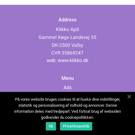
Address
web:
www.klikko.dk
Menu
Ads
About Us
På vores website bruges cookies til at huske dine indstillinger,
Cookies
statistik og personalisering af indhold og annoncer. Denne
information deles med tredjepart. Ved fortsat brug af websiden
Contact
godkender du cookiepolitikken.
Sitemap
Ok
Privatlivspolitik