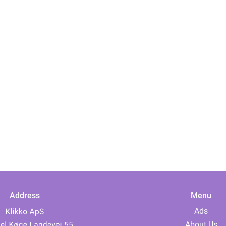
Address
Menu
Ads
About Us